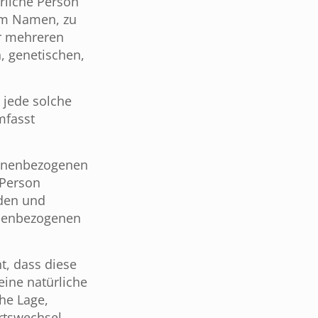
ürliche Person
nem Namen, zu
er mehreren
, genetischen,
 jede solche
mfasst
sonenbezogenen
 Person
rden und
onenbezogenen
t, dass diese
ine natürliche
he Lage,
Ortswechsel