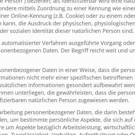
 Person“) beziehen; als identifizierbar wird eine nat
esondere mittels Zuordnung zu einer Kennung wie ei
iner Online-Kennung (z.B. Cookie) oder zu einem od
 kann, die Ausdruck der physischen, physiologischen
der sozialen Identität dieser natürlichen Person sind.
fe automatisierter Verfahren ausgeführte Vorgang oder
nenbezogenen Daten. Der Begriff reicht weit und u
sonenbezogener Daten in einer Weise, dass die per
rmationen nicht mehr einer spezifischen betroffenen
usätzlichen Informationen gesondert aufbewahrt we
men unterliegen, die gewährleisten, dass die pers
tifizierbaren natürlichen Person zugewiesen werden.
erarbeitung personenbezogener Daten, die darin besteh
, um bestimmte persönliche Aspekte, die sich auf e
 um Aspekte bezüglich Arbeitsleistung, wirtschaftlic
sen, Zuverlässigkeit, Verhalten, Aufenthaltsort oder 