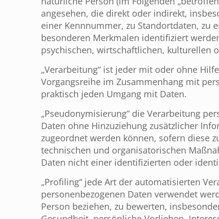
natürliche Person (im Folgenden „betroffene
angesehen, die direkt oder indirekt, insb
einer Kennnummer, zu Standortdaten, zu e
besonderen Merkmalen identifiziert werden
psychischen, wirtschaftlichen, kulturellen o
„Verarbeitung“ ist jeder mit oder ohne Hil
Vorgangsreihe im Zusammenhang mit perso
praktisch jeden Umgang mit Daten.
„Pseudonymisierung“ die Verarbeitung per
Daten ohne Hinzuziehung zusätzlicher Info
zugeordnet werden können, sofern diese z
technischen und organisatorischen Maßnah
Daten nicht einer identifizierten oder iden
„Profiling“ jede Art der automatisierten V
personenbezogenen Daten verwendet werden
Person beziehen, zu bewerten, insbesondere
Gesundheit, persönliche Vorlieben, Interes