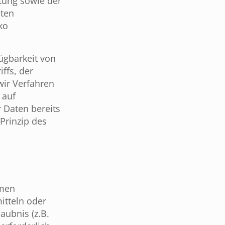
tung sowie der
iten
ko
ügbarkeit von
ffs, der
wir Verfahren
 auf
 Daten bereits
Prinzip des
hmen
itteln oder
aubnis (z.B.