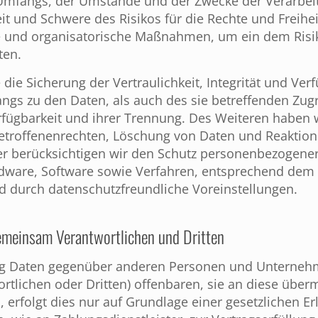
Umfangs, der Umstände und der Zwecke der Verarbei
eit und Schwere des Risikos für die Rechte und Freihe
he und organisatorische Maßnahmen, um ein dem Risi
ten.
 Sicherung der Vertraulichkeit, Integrität und Verf
gs zu den Daten, als auch des sie betreffenden Zugri
rfügbarkeit und ihrer Trennung. Des Weiteren haben 
etroffenenrechten, Löschung von Daten und Reaktion
r berücksichtigen wir den Schutz personenbezogener
dware, Software sowie Verfahren, entsprechend dem 
d durch datenschutzfreundliche Voreinstellungen.
emeinsam Verantwortlichen und Dritten
ung Daten gegenüber anderen Personen und Unterne
tlichen oder Dritten) offenbaren, sie an diese überm
 erfolgt dies nur auf Grundlage einer gesetzlichen Erl