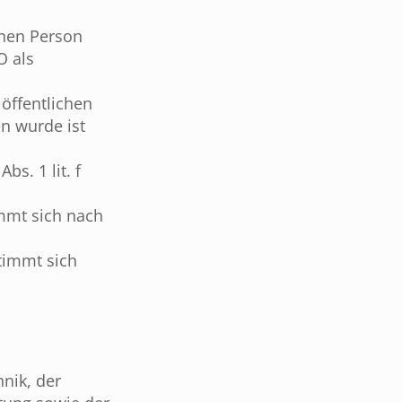
chen Person
O als
öffentlichen
en wurde ist
s. 1 lit. f
mmt sich nach
timmt sich
nik, der